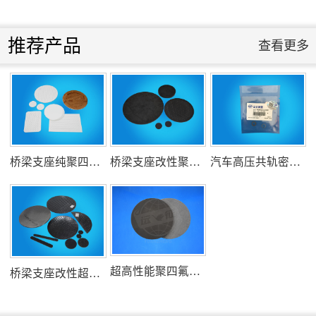
式...
推荐产品
查看更多
氟塑料行业兴氟沙龙...
组织客户体验深州蜜桃采摘...
衡水市委书记新项目开发参观...
桥梁支座纯聚四氟乙烯滑板
桥梁支座改性聚四氟乙烯滑板
汽车高压共轨密封圈
消防小组训练...
衡水安全局长参观...
超高性能聚四氟乙烯滑板
桥梁支座改性超高分子量聚乙烯滑板