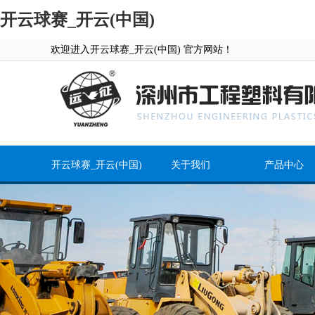
开云球赛_开云(中国)
欢迎进入开云球赛_开云(中国) 官方网站！
开云球赛_开云(中国)
关于我们
产品中心