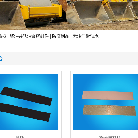
热器 | 柴油共轨油泵密封件 | 防腐制品 | 无油润滑轴承
心
NTK
双金属材料