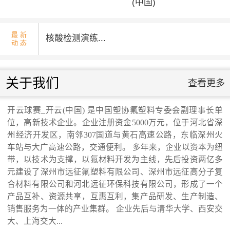
(中国)
开云球赛_开云(中
国)
最 新
核酸检测演练...
动 态
开云球赛_开云(中
国)
国庆升旗仪式...
关于我们
查看更多
省发改委领导来我公司调研走访...
开云球赛_开云(中国) 是中国塑协氟塑料专委会副理事长单
位，高新技术企业。企业注册资金5000万元，位于河北省深
交通运输行业标准《桥梁支座用高分子材料
州经济开发区，南邻307国道与黄石高速公路，东临深州火
车站与大广高速公路，交通便利。 多年来，企业以资本为纽
带，以技术为支撑，以氟材料开发为主线，先后投资两亿多
滑板》 送审稿审查会在京召开...
元建设了深州市远征氟塑料有限公司、深州市远征高分子复
合材料有限公司和河北远征环保科技有限公司，形成了一个
河北省科学院与远征环保科技有限公司能源
产品互补、资源共享，互惠互利，集产品研发、生产制造、
销售服务为一体的产业集群。 企业先后与清华大学、西安交
大、上海交大...
与环境新材料成果转化基地签约暨揭牌仪