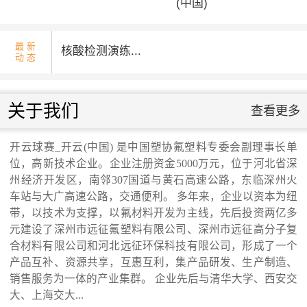
(中国)
开云球赛_开云(中
国)
最 新
核酸检测演练...
动 态
开云球赛_开云(中
国)
国庆升旗仪式...
关于我们
查看更多
省发改委领导来我公司调研走访...
开云球赛_开云(中国) 是中国塑协氟塑料专委会副理事长单
位，高新技术企业。企业注册资金5000万元，位于河北省深
交通运输行业标准《桥梁支座用高分子材料
州经济开发区，南邻307国道与黄石高速公路，东临深州火
车站与大广高速公路，交通便利。 多年来，企业以资本为纽
带，以技术为支撑，以氟材料开发为主线，先后投资两亿多
滑板》 送审稿审查会在京召开...
元建设了深州市远征氟塑料有限公司、深州市远征高分子复
合材料有限公司和河北远征环保科技有限公司，形成了一个
河北省科学院与远征环保科技有限公司能源
产品互补、资源共享，互惠互利，集产品研发、生产制造、
销售服务为一体的产业集群。 企业先后与清华大学、西安交
大、上海交大...
与环境新材料成果转化基地签约暨揭牌仪