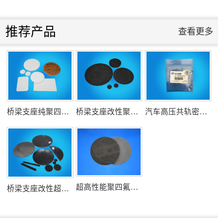
式...
推荐产品
查看更多
氟塑料行业兴氟沙龙...
组织客户体验深州蜜桃采摘...
衡水市委书记新项目开发参观...
桥梁支座纯聚四氟乙烯滑板
桥梁支座改性聚四氟乙烯滑板
汽车高压共轨密封圈
消防小组训练...
衡水安全局长参观...
超高性能聚四氟乙烯滑板
桥梁支座改性超高分子量聚乙烯滑板