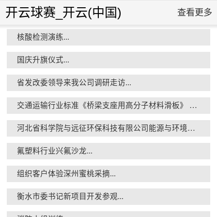
开云球赛_开云(中国)
查看更多
核酸检测演练...
国庆升旗仪式...
省发改委领导来我公司调研走访...
交通运输行业标准《桥梁支座用高分子材料滑板》 送审稿审查会在京召开...
河北省科学院与远征环保科技有限公司能源与环境新材料成果转化基地签约暨揭牌仪式...
氟塑料行业兴氟沙龙...
组织客户体验深州蜜桃采摘...
衡水市委书记新项目开发参观...