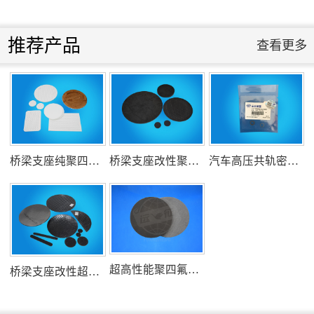
式...
推荐产品
查看更多
氟塑料行业兴氟沙龙...
组织客户体验深州蜜桃采摘...
衡水市委书记新项目开发参观...
桥梁支座纯聚四氟乙烯滑板
桥梁支座改性聚四氟乙烯滑板
汽车高压共轨密封圈
消防小组训练...
衡水安全局长参观...
超高性能聚四氟乙烯滑板
桥梁支座改性超高分子量聚乙烯滑板