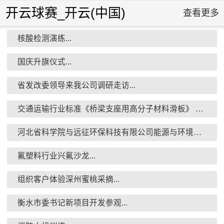
开云球赛_开云(中国)
查看更多
核酸检测演练...
国庆升旗仪式...
省发改委领导来我公司调研走访...
交通运输行业标准《桥梁支座用高分子材料滑板》 送审稿审查会在京召开...
河北省科学院与远征环保科技有限公司能源与环境新材料成果转化基地签约暨揭牌仪式...
氟塑料行业兴氟沙龙...
组织客户体验深州蜜桃采摘...
衡水市委书记新项目开发参观...