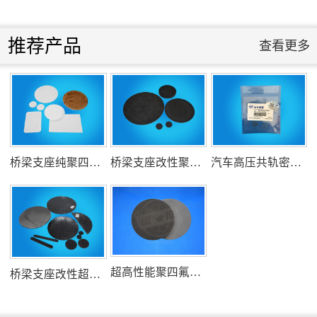
式...
推荐产品
查看更多
氟塑料行业兴氟沙龙...
组织客户体验深州蜜桃采摘...
衡水市委书记新项目开发参观...
桥梁支座纯聚四氟乙烯滑板
桥梁支座改性聚四氟乙烯滑板
汽车高压共轨密封圈
消防小组训练...
衡水安全局长参观...
超高性能聚四氟乙烯滑板
桥梁支座改性超高分子量聚乙烯滑板